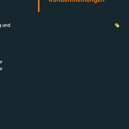
g und
hr
hr