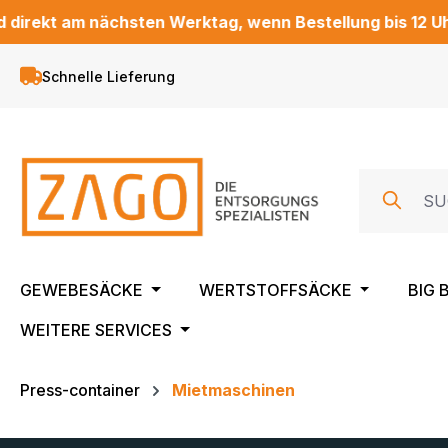
kt am nächsten Werktag, wenn Bestellung bis 12 Uhr ein
m Hauptinhalt springen
Zur Suche springen
Zur Hauptnavigation springen
Schnelle Lieferung
GEWEBESÄCKE
WERTSTOFFSÄCKE
BIG 
WEITERE SERVICES
Press-container
Mietmaschinen