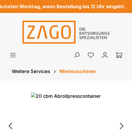
sten Werktag, wenn Bestellung bis 12 Uhr eingeht.
Zum Hauptinhalt springen
Ware
Weitere Services
Mietmaschinen
Bildergalerie überspringen