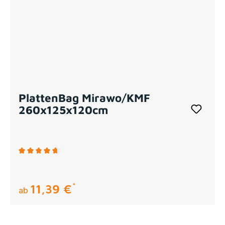
PlattenBag Mirawo/KMF
260x125x120cm
Durchschnittliche Bewertung von 4.75 von 5 Sternen
11,39 €
regulärer preis:
ab