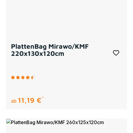
PlattenBag Mirawo/KMF
220x130x120cm
Durchschnittliche Bewertung von 4.5 von 5 Sternen
11,19 €
regulärer preis:
ab