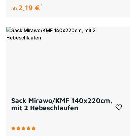
2,19 €
regulärer preis:
ab
Sack Mirawo/KMF 140x220cm,
mit 2 Hebeschlaufen
Durchschnittliche Bewertung von 5 von 5 Sternen