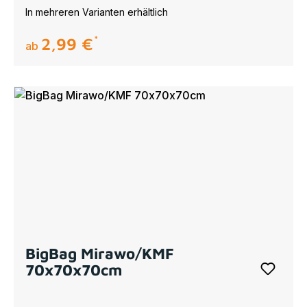
In mehreren Varianten erhältlich
2,99 €
regulärer preis:
ab
BigBag Mirawo/KMF
70x70x70cm