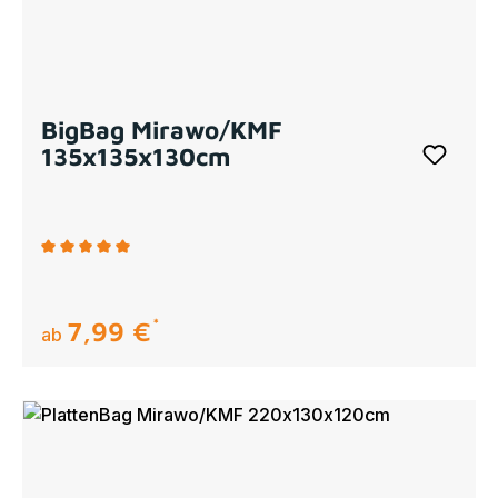
BigBag Mirawo/KMF
135x135x130cm
Durchschnittliche Bewertung von 5 von 5 Sternen
7,99 €
regulärer preis:
ab