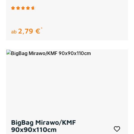
Durchschnittliche Bewertung von 4.67 von 5 Sternen
2,79 €
regulärer preis:
ab
BigBag Mirawo/KMF
90x90x110cm