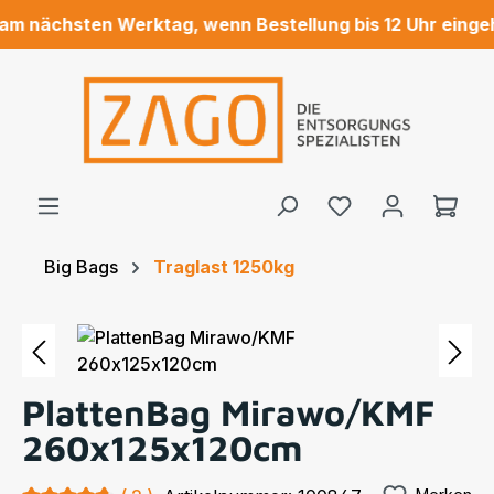
m nächsten Werktag, wenn Bestellung bis 12 Uhr eingeht
Zum Hauptinhalt springen
Ware
Big Bags
Traglast 1250kg
Bildergalerie überspringen
PlattenBag Mirawo/KMF
260x125x120cm