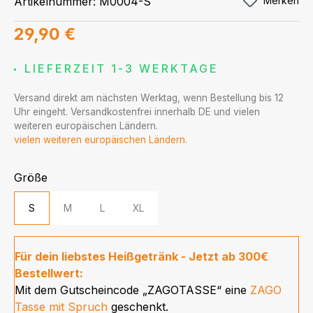
Artikelnummer:
M0004-S
Merken
Regulärer Preis:
29,90 €
LIEFERZEIT 1-3 WERKTAGE
Versand direkt am nächsten Werktag, wenn Bestellung bis 12
Uhr eingeht. Versandkostenfrei innerhalb DE und vielen
weiteren europäischen Ländern.
vielen weiteren europäischen Ländern.
auswählen
Größe
S
M
L
XL
Für dein liebstes Heißgetränk - Jetzt ab 300€
Bestellwert:
Mit dem Gutscheincode „ZAGOTASSE“ eine
ZAGO
Tasse mit Spruch
geschenkt.