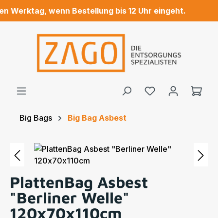
 Werktag, wenn Bestellung bis 12 Uhr eingeht.
Zum Hauptinhalt springen
Ware
Big Bags
Big Bag Asbest
Bildergalerie überspringen
PlattenBag Asbest
"Berliner Welle"
120x70x110cm