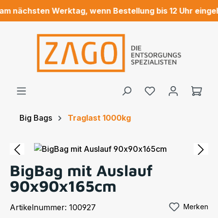
m nächsten Werktag, wenn Bestellung bis 12 Uhr eingeh
Zum Hauptinhalt springen
Ware
Big Bags
Traglast 1000kg
Bildergalerie überspringen
BigBag mit Auslauf
90x90x165cm
Artikelnummer:
100927
Merken