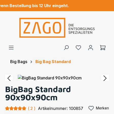
n Bestellung bis 12 Uhr eingeht.
Zum Hauptinhalt springen
Ware
Big Bags
Big Bag Standard
Bildergalerie überspringen
BigBag Standard
90x90x90cm
Durchschnittliche Bewertung von 5 von 5 Sternen
2
Artikelnummer:
100857
Merken