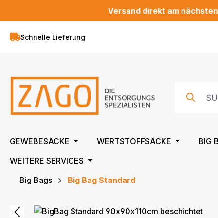
Versand direkt am nächsten Werktag
m Hauptinhalt springen
Zur Suche springen
Zur Hauptnavigation springen
Schnelle Lieferung
GEWEBESÄCKE
WERTSTOFFSÄCKE
BIG 
WEITERE SERVICES
Big Bags
Big Bag Standard
Bildergalerie überspringen