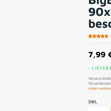
90x
bes
Durchschnit
7,99 
LIEFER
Versand direk
Versandkosten
vielen weiter
auswä
SWL