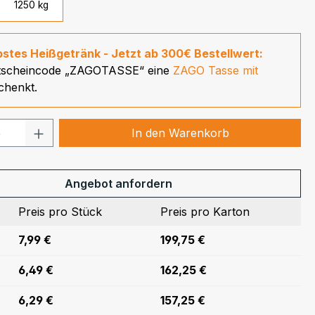
1250 kg
ebstes Heißgetränk - Jetzt ab 300€ Bestellwert:
tscheincode „ZAGOTASSE“ eine
ZAGO Tasse mit
chenkt.
 Anzahl: Gib den gewünschten Wert ein
In den Warenkorb
Angebot anfordern
Preis pro Stück
Preis pro Karton
7,99 €
199,75 €
6,49 €
162,25 €
6,29 €
157,25 €