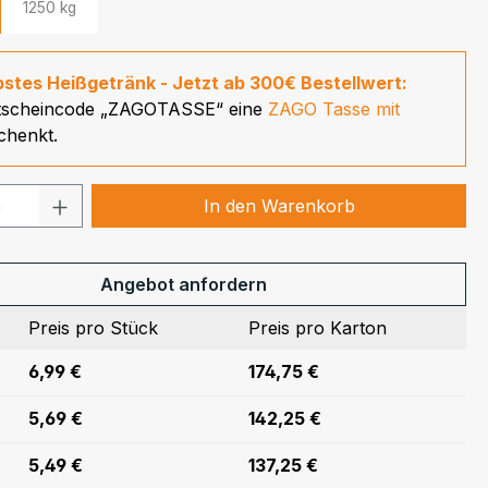
1250 kg
ebstes Heißgetränk - Jetzt ab 300€ Bestellwert:
tscheincode „ZAGOTASSE“ eine
ZAGO Tasse mit
chenkt.
 Anzahl: Gib den gewünschten Wert ein
In den Warenkorb
Angebot anfordern
Preis pro Stück
Preis pro Karton
6,99 €
174,75 €
5,69 €
142,25 €
5,49 €
137,25 €