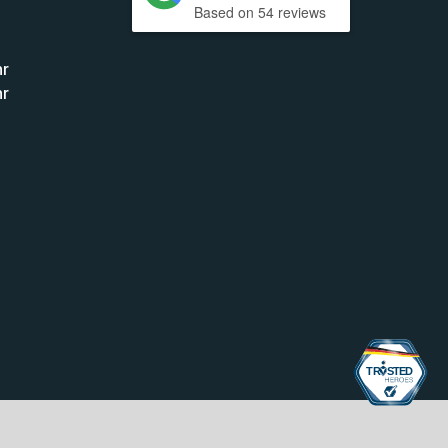
Based on 54 reviews
hr
hr