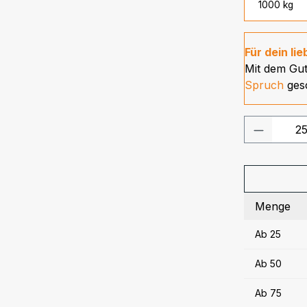
1000 kg
Für dein li
Mit dem Gu
Spruch
ges
Produkt
Menge
Ab
25
Ab
50
Ab
75