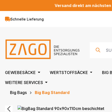
Versand direkt am nächsten Werktag
m Hauptinhalt springen
Zur Suche springen
Zur Hauptnavigation springen
Schnelle Lieferung
GEWEBESÄCKE
WERTSTOFFSÄCKE
BIG 
WEITERE SERVICES
Big Bags
Big Bag Standard
Bildergalerie überspringen