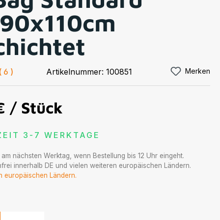
90x110cm
chichtet
tliche Bewertung von 4.67 von 5 Sternen
6
Artikelnummer:
100851
Merken
€
/ Stück
ZEIT 3-7 WERKTAGE
t am nächsten Werktag, wenn Bestellung bis 12 Uhr eingeht.
frei innerhalb DE und vielen weiteren europäischen Ländern.
en europäischen Ländern.
hlen