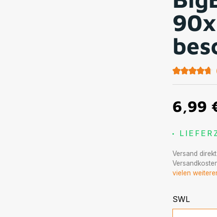
90x
bes
Durchschnit
6,99 
LIEFER
Versand direk
Versandkosten
vielen weiter
auswä
SWL