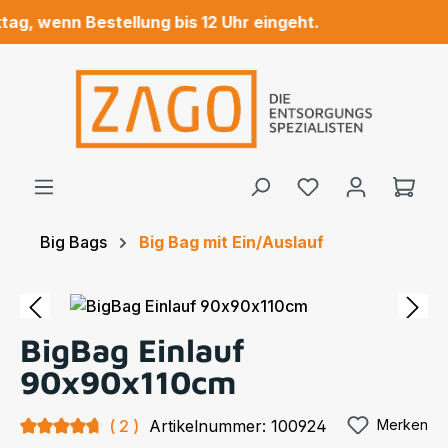
g, wenn Bestellung bis 12 Uhr eingeht.
Zum Hauptinhalt springen
Ware
Big Bags
Big Bag mit Ein/Auslauf
Bildergalerie überspringen
BigBag Einlauf
90x90x110cm
Durchschnittliche Bewertung von 4.75 von 5 Sternen
2
Artikelnummer:
100924
Merken