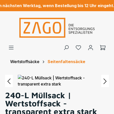
 nächsten Werktag, wenn Bestellung bis 12 Uhr eingeht.
Zum Hauptinhalt springen
Ware
Wertstoffsäcke
Seitenfaltensäcke
Bildergalerie überspringen
240-L Müllsack |
Wertstoffsack -
transparent extra stark