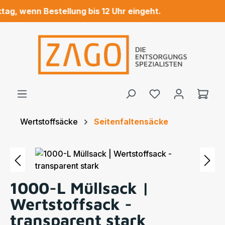
, wenn Bestellung bis 12 Uhr eingeht.
Zum Hauptinhalt springen
Ware
Wertstoffsäcke
Seitenfaltensäcke
Bildergalerie überspringen
1000-L Müllsack |
Wertstoffsack -
transparent stark