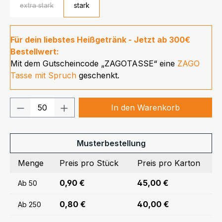
extra stark
stark
(Diese Option ist zurzeit nicht verfügbar.)
Für dein liebstes Heißgetränk - Jetzt ab 300€
Bestellwert:
Mit dem Gutscheincode „ZAGOTASSE“ eine
ZAGO
Tasse mit Spruch
geschenkt.
Produkt Anzahl: Gib den gewünschten We
In den Warenkorb
Musterbestellung
Menge
Preis pro Stück
Preis pro Karton
0,90 €
45,00 €
Ab
50
0,80 €
40,00 €
Ab
250