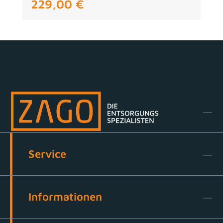
229,00 €
regulärer preis:
Service
Informationen